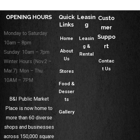
OPENING HOURS
Quick
Leasin
Custo
Links
g
mer
Monday to Saturday:
Suppo
Home
Leasin
10am – 8pm
rt
g &
About
Sunday: 10am – 7pm
Rental
Us
Contac
Winter Hours (Nov.2 –
t Us
Mar.7): Mon – Thu:
Stores
10AM – 7PM
Food &
Desser
B&I Public Market
ts
Place is now home to
Gallery
more than 60 diverse
shops and businesses
across 150,000 square