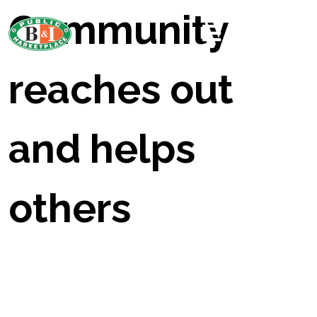
Community
reaches out
and helps
others
Home /
Celebration
Music
Uncategorized
/
,
,
Community reaches out and helps others
/