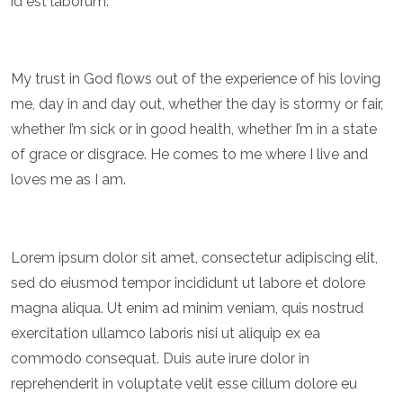
id est laborum.
My trust in God flows out of the experience of his loving
me, day in and day out, whether the day is stormy or fair,
whether I’m sick or in good health, whether I’m in a state
of grace or disgrace. He comes to me where I live and
loves me as I am.
Lorem ipsum dolor sit amet, consectetur adipiscing elit,
sed do eiusmod tempor incididunt ut labore et dolore
magna aliqua. Ut enim ad minim veniam, quis nostrud
exercitation ullamco laboris nisi ut aliquip ex ea
commodo consequat. Duis aute irure dolor in
reprehenderit in voluptate velit esse cillum dolore eu